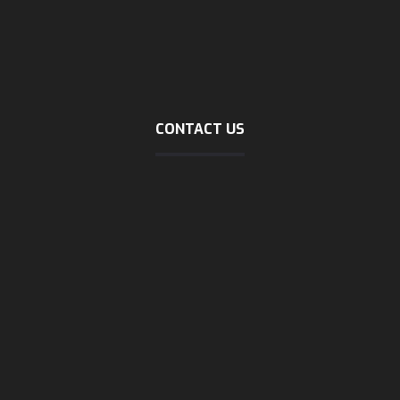
about logistic
Company profile (download)
Marine tracking
Dubai trading
CONTACT US
Address
No40, mirzaie zienali, north sohrevardi, tehran
phone
021-58127000