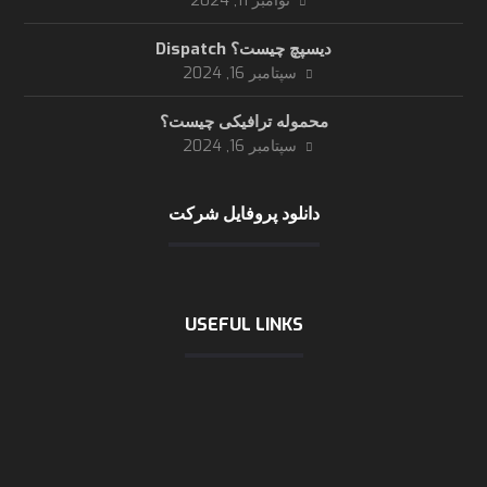
نوامبر 11, 2024
دیسپچ چیست؟ Dispatch
سپتامبر 16, 2024
محموله ترافیکی چیست؟
سپتامبر 16, 2024
دانلود پروفایل شرکت
USEFUL LINKS
International chamber of shipping
logistic news
logistic statics
Incoterms 2020