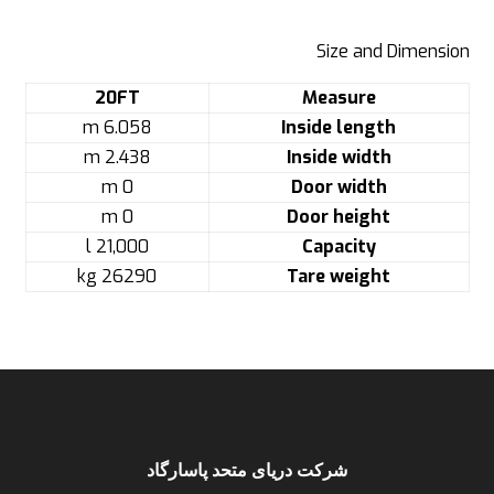
Size and Dimension
20FT
Measure
6.058 m
Inside length
2.438 m
Inside width
0 m
Door width
0 m
Door height
21,000 l
Capacity
26290 kg
Tare weight
شرکت دریای متحد پاسارگاد