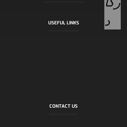
USEFUL LINKS
International chamber of shipping
logistic news
logistic statics
Incoterms 2020
about logistic
Company profile (download)
Marine tracking
Dubai trading
CONTACT US