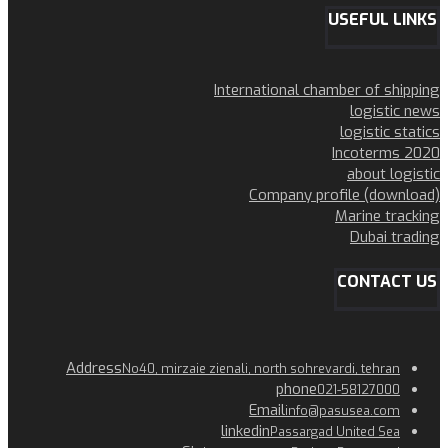
USEFUL LINKS
International chamber of shipping
logistic news
logistic statics
Incoterms 2020
about logistic
Company profile (download)
Marine tracking
Dubai trading
CONTACT US
Address
No40, mirzaie zienali, north sohrevardi, tehran
phone
021-58127000
Email
info@pasusea.com
linkedin
Passargad United Sea