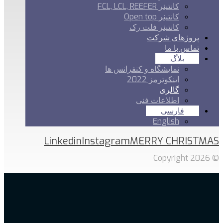
کانتینر FCL, LCL, REEFER
کانتینر Open top
کانتینر فلت رک
پروژهای شرکت
تماس با ما
بلاگ
نمایشگاه و کنفرانس ها
اینکوترمز 2022
گالری
اطلاعات فنی
فارسی
English
Linkedin
Instagram
MERRY CHRISTMAS
© Copyright 2026