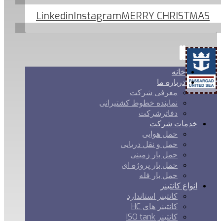
Linkedin
Instagram
MERRY CHRISTMAS
خانه
درباره ما
معرفی شرکت
نماینده خطوط کشتیرانی
دفاترشرکت
خدمات شرکت
حمل هوایی
حمل و نقل دریایی
حمل بار زمینی
حمل بار پروژه ای
حمل بار فله
انواع کانتینر
کانتینر استاندارد
کانتینر های HC
کانتینر ISO tank