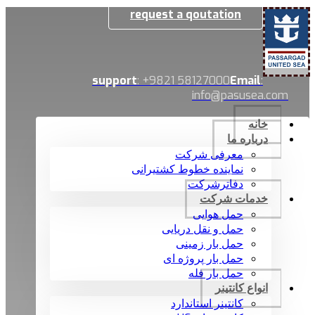
request a qoutation
support
: +9821 58127000
Email
:
info@pasusea.com
خانه
درباره ما
معرفی شرکت
نماینده خطوط کشتیرانی
دفاترشرکت
خدمات شرکت
حمل هوایی
حمل و نقل دریایی
حمل بار زمینی
حمل بار پروژه ای
حمل بار فله
انواع کانتینر
کانتینر استاندارد