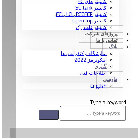
کانتینر های HC
کانتینر ISO tank
کانتینر FCL, LCL, REEFER
کانتینر Open top
کانتینر فلت رک
پروژهای شرکت
تماس با ما
بلاگ
نمایشگاه و کنفرانس ها
اینکوترمز 2022
گالری
اطلاعات فنی
فارسی
English
Type a keyword ...